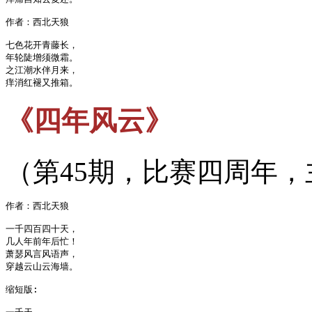
作者：西北天狼

七色花开青藤长，

年轮陡增须微霜。

之江潮水伴月来，

《四年风云》
（第45期，比赛四周年，主
作者：西北天狼

一千四百四十天，

几人年前年后忙！

萧瑟风言风语声，

穿越云山云海墙。

缩短版:
