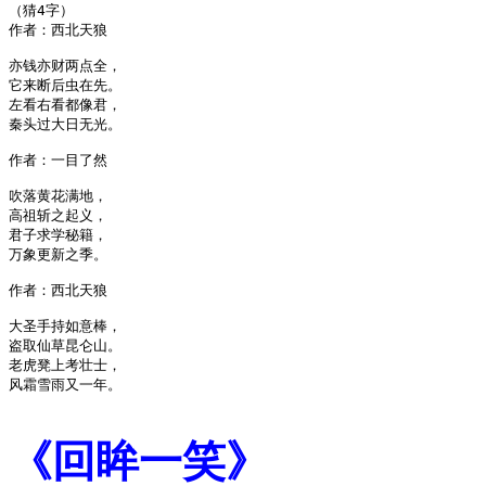
（猜4字）

作者：西北天狼

亦钱亦财两点全，

它来断后虫在先。

左看右看都像君，

秦头过大日无光。

作者：一目了然

吹落黄花满地，

高祖斩之起义，

君子求学秘籍，

万象更新之季。

作者：西北天狼

大圣手持如意棒，

盗取仙草昆仑山。

老虎凳上考壮士，

风霜雪雨又一年。

《回眸一笑》