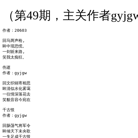
（第49期，主关作者gyjg
作者：20603

回马两声枪,

眸中现恐慌。

一剑斩来路,

笑我太痴狂。

伤逝

作者：gyjgw

回文织锦寄相思

眸清似水化雾霭

一往情深落花去

笑貌音容今宛在

千古恨

作者：gyjgw

回肠荡气将军令

眸倾天下未央歌

一失足成千古恨
