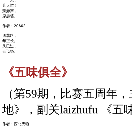
一千天，

几人忙！

萧瑟声，

穿越墙。

作者：20603

四载路，

年正长。

风已过，

云飞扬。

《五味俱全》
（第59期，比赛五周年
地》，副关laizhufu 《
作者：西北天狼
