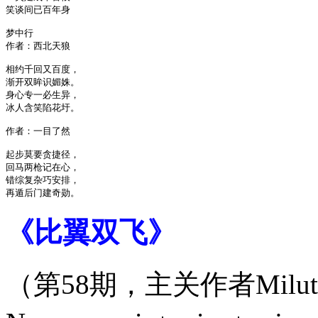
笑谈间已百年身

梦中行

作者：西北天狼

相约千回又百度，

渐开双眸识媚姝。

身心专一必生异，

冰人含笑陷花圩。

作者：一目了然

起步莫要贪捷径，

回马两枪记在心，

错综复杂巧安排，

《比翼双飞》
（第58期，主关作者Milut