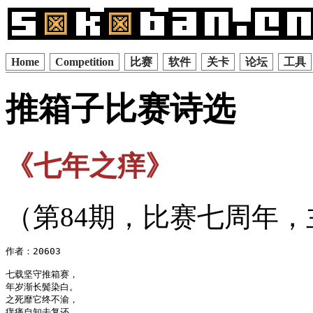
Home
Competition
比赛
软件
关卡
论坛
工具
推箱子比赛诗选
《七年之痒》
（第84期，比赛七周年，主
作者：20603

七载坚守推箱赛，

年岁渐长鬓染白。

之死靡它终不渝，

痒痛自知去复还。
